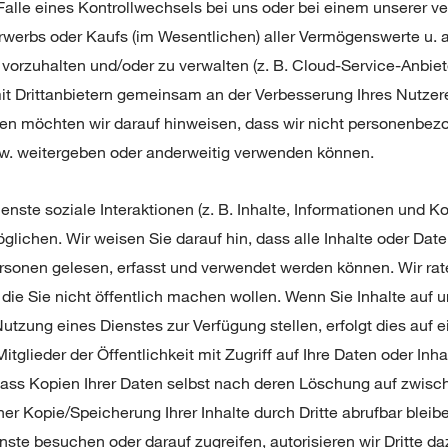
im Falle eines Kontrollwechsels bei uns oder bei einem unsere
erbs oder Kaufs (im Wesentlichen) aller Vermögenswerte u. a.)
, vorzuhalten und/oder zu verwalten (z. B. Cloud-Service-Anbiete
t Drittanbietern gemeinsam an der Verbesserung Ihres Nutzere
en möchten wir darauf hinweisen, dass wir nicht personenbe
zw. weitergeben oder anderweitig verwenden können.
enste soziale Interaktionen (z. B. Inhalte, Informationen und 
lichen. Wir weisen Sie darauf hin, dass alle Inhalte oder Date
rsonen gelesen, erfasst und verwendet werden können. Wir rat
 die Sie nicht öffentlich machen wollen. Wenn Sie Inhalte auf 
tzung eines Dienstes zur Verfügung stellen, erfolgt dies auf e
tglieder der Öffentlichkeit mit Zugriff auf Ihre Daten oder Inha
dass Kopien Ihrer Daten selbst nach deren Löschung auf zwisc
iner Kopie/Speicherung Ihrer Inhalte durch Dritte abrufbar ble
te besuchen oder darauf zugreifen, autorisieren wir Dritte d