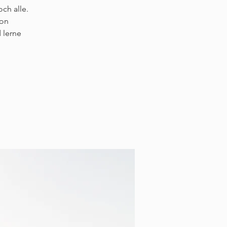
ch alle.
von
 lerne